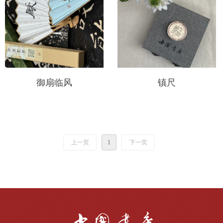
御扇临风
镇尺
上一页
1
下一页