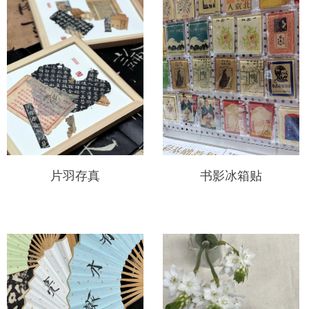
片羽存真
书影冰箱贴