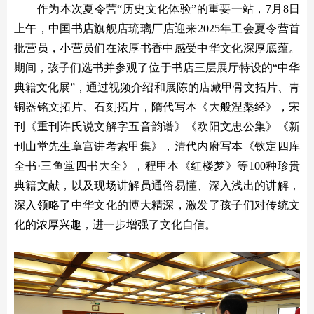
作为本次夏令营“历史文化体验”的重要一站，7月8日
上午，中国书店旗舰店琉璃厂店迎来2025年工会夏令营首
批营员，小营员们在浓厚书香中感受中华文化深厚底蕴。
期间，孩子们选书并参观了位于书店三层展厅特设的“中华
典籍文化展”，通过视频介绍和展陈的店藏甲骨文拓片、青
铜器铭文拓片、石刻拓片，隋代写本《大般涅槃经》，宋
刊《重刊许氏说文解字五音韵谱》《欧阳文忠公集》《新
刊山堂先生章宫讲考索甲集》，清代内府写本《钦定四库
全书·三鱼堂四书大全》，程甲本《红楼梦》等100种珍贵
典籍文献，以及现场讲解员通俗易懂、深入浅出的讲解，
深入领略了中华文化的博大精深，激发了孩子们对传统文
化的浓厚兴趣，进一步增强了文化自信。