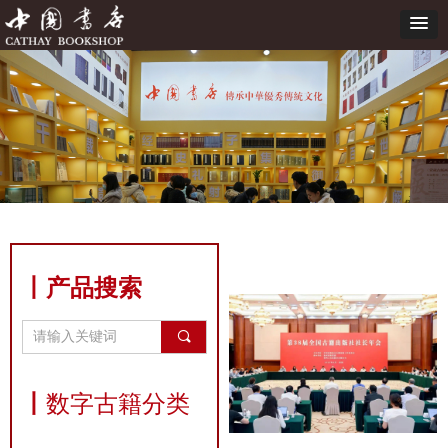
丨产品搜索
끠
丨
数字古籍分类