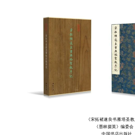
《宋拓褚遂良书雁塔圣教
《墨林掇英》编委会
中国书店出版社