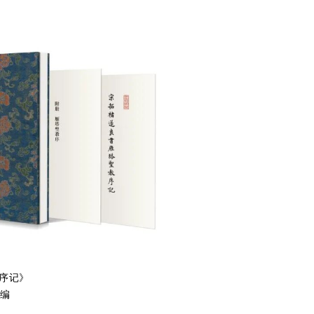
序记》
 编