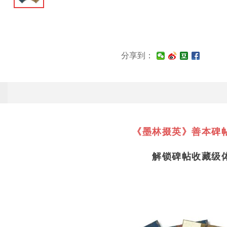
分享到：
《墨林掇英》善本碑
解锁碑帖收藏级