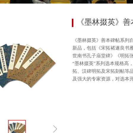
《墨林掇英》善
《墨林掇英》善本碑帖系列自
新品，包括《宋拓褚遂良书
世南书孔子庙堂碑》《明拓
“墨林掇英”系列选本规格高
拓、汉碑明拓及宋拓刻帖等
及强大的专家资源，对选本
ꁇ