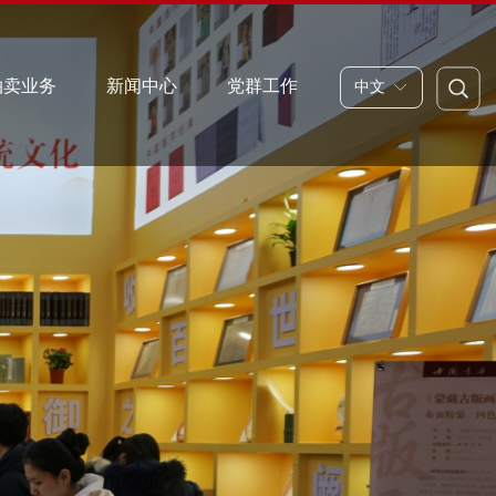
拍卖业务
新闻中心
党群工作
中文
ꀅ