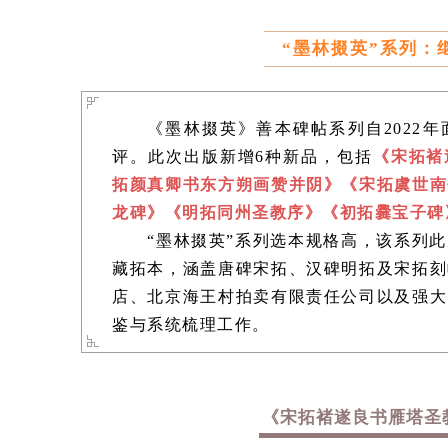
“墨林掇英”系列：
《墨林掇英》善本碑帖系列自2022
评。此次出版新增6种新品，包括
《宋拓褚
拓颜真卿书东方朔画赞并阴》《宋拓虞世南
龙碑》《明拓同州圣教序》《初拓爨宝子碑
“墨林掇英”系列选本规格高，该系列
藏拓本，涵盖唐碑宋拓、汉碑明拓及宋拓刻
店、北京海王村拍卖有限责任公司以及强大
鉴与系统梳理工作。
《宋拓褚遂良书雁塔圣