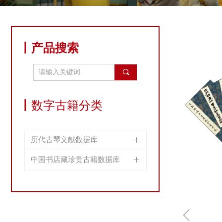
丨产品搜索
끠
丨
数字古籍分类
历代古琴文献数据库
ꄶ
中国书店藏珍贵古籍数据库
ꄶ
ꁆ