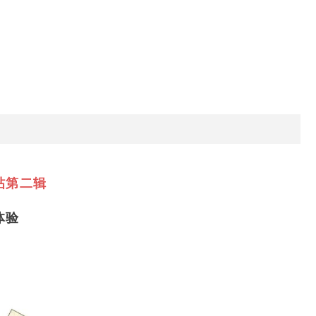
帖第二辑
体验