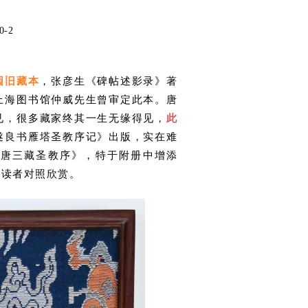
0-2
园旧藏本
，张彦生《碑帖述影录》著
上海图书馆仲威先生曾审定此本。唐
见，很多藏家终其一生无缘得见，
此
遂良书雁塔圣教序记》出版，实在难
大唐三藏圣教序》，特于附册中增添
供读者对照欣赏。