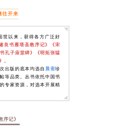
继
往开来
年面世以来，获得各方广泛好
遂良书雁塔圣教序记》《宋
书孔子庙堂碑》《明拓张猛
》
。
此次出版的底本均选自
晨斋
珍
帖等品类。丛书依托中国书
的专家资源，对选本开展精
教序记》