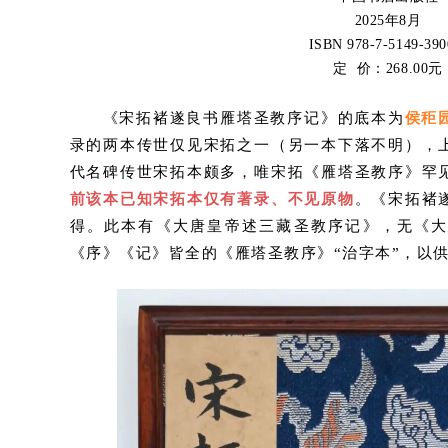
2025年8月
ISBN 978-7-5149-390
定 价：268.00
元
《宋拓褚遂良书雁塔圣教序记》的底本为
侯秬
录的两本传世仅见宋拓之一（另一本下落不明），
代名碑传世宋拓本颇多，唯宋拓《雁塔圣教序》罕
前该本已知宋拓本仅有著录、不见原物
。《宋拓褚
得。此本有《大唐皇帝述三藏圣教序记》，无《
《序》《记》皆全的《雁塔圣教序》“治字本”，以