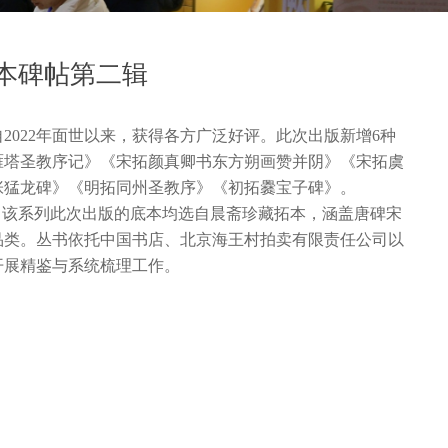
本碑帖第二辑
2022年面世以来，获得各方广泛好评。此次出版新增6种
雁塔圣教序记》《宋拓颜真卿书东方朔画赞并阴》《宋拓虞
张猛龙碑》《明拓同州圣教序》《初拓爨宝子碑》。
，该系列此次出版的底本均选自晨斋珍藏拓本，涵盖唐碑宋
品类。丛书依托中国书店、北京海王村拍卖有限责任公司以
开展精鉴与系统梳理工作。