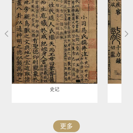
넳
넲
史记
重刊
更多