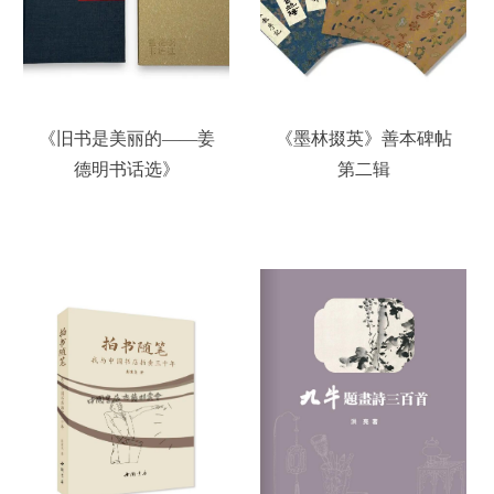
《旧书是美丽的——姜
《墨林掇英》善本碑帖
德明书话选》
第二辑