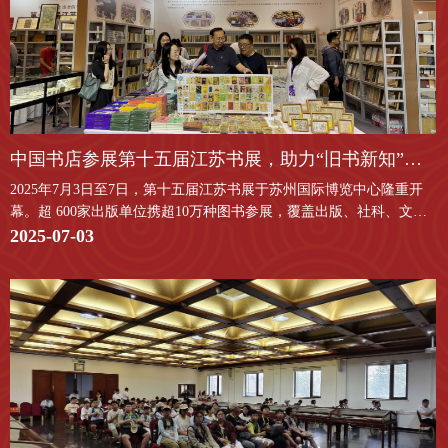
中国书店参展第十五届江苏书展，助力“旧书新知”文
2025年7月3日至7日，第十五届江苏书展于苏州国际博览中心隆重开
化品牌在全国推广
幕。超 600家出版单位携超10万种图书参展，覆盖出版、社科、文
学、艺术、科技、少儿等全品类。江苏书展始终秉持“读者的节日，阅
2025-07-03
读的盛会”宗旨，积极推动全民阅读。