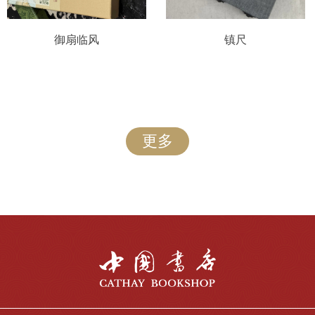
御扇临风
镇尺
更多